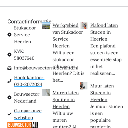
Contactinformatie:
Werkgebied
Plafond laten
Stukadoor
van Stukadoor
Stucen in
Service
Service
Heerlen
Heerlen
Heerlen
Een plafond
KVK:
Wilt u een
stucen is een
58037640
stukadoor
essentiële stap
inhuren in
in het
info@bouwsectornederland.nl
Heerlen? Dit is
realiseren...
Hoofdkantoor:
het...
030-2072024
Muur laten
Muren laten
Stucen in
Bouwsector
Spuiten in
Heerlen
Nederland
Heerlen
Je muur stucen
Ga naar onze
Wilt u uw
is een
webshop
muren
populaire
spuiten? Al
manier in