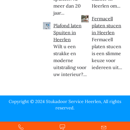
meer dan 20
Heerlen om...
jaar...
Fermacell
Plafond laten
platen stucen
Spuiten in
in Heerlen
Heerlen
Fermacell
Wilt u een
platen stucen
strakke en
is een slimme
moderne
keuze voor
uitstraling voor
iedereen uit...
uw interieur?...
Copyright © 2024 Stukadoor Service Heerlen, All rights
reserved.