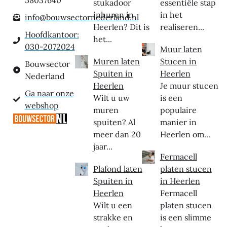
58037640
stukadoor
essentiële stap
inhuren in
in het
info@bouwsectornederland.nl
Heerlen? Dit is
realiseren...
Hoofdkantoor:
het...
030-2072024
Muur laten
Muren laten
Stucen in
Bouwsector
Spuiten in
Heerlen
Nederland
Heerlen
Je muur stucen
Ga naar onze
Wilt u uw
is een
webshop
muren
populaire
spuiten? Al
manier in
meer dan 20
Heerlen om...
jaar...
Fermacell
Plafond laten
platen stucen
Spuiten in
in Heerlen
Heerlen
Fermacell
Wilt u een
platen stucen
strakke en
is een slimme