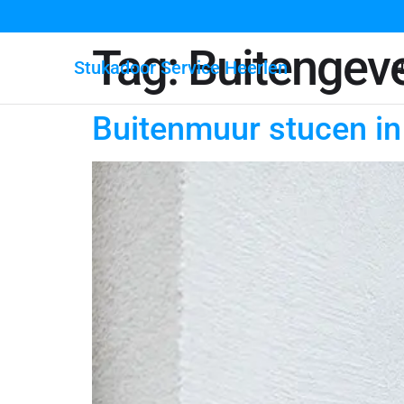
Tag:
Buitengev
Stukadoor Service Heerlen
H
Buitenmuur stucen in