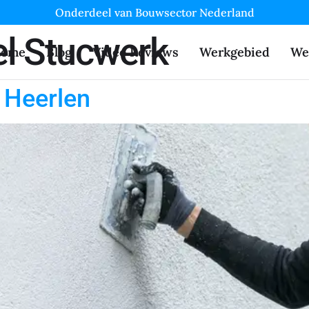
Onderdeel van Bouwsector Nederland
el Stucwerk
ome
Blog
Video Reviews
Werkgebied
We
 Heerlen