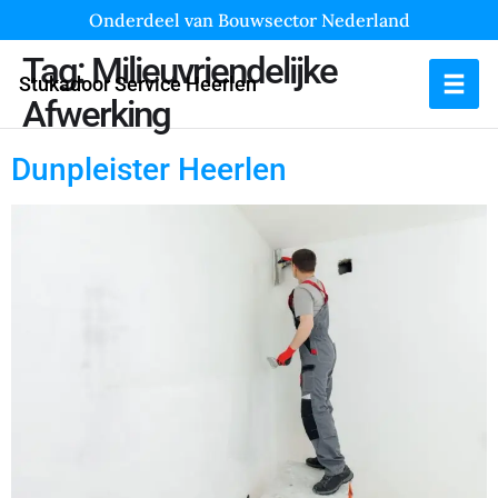
Onderdeel van Bouwsector Nederland
Tag:
Milieuvriendelijke
Stukadoor Service Heerlen
Afwerking
Dunpleister Heerlen