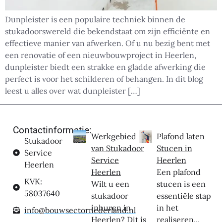
Dunpleister is een populaire techniek binnen de
stukadoorswereld die bekendstaat om zijn efficiënte en
effectieve manier van afwerken. Of u nu bezig bent met
een renovatie of een nieuwbouwproject in Heerlen,
dunpleister biedt een strakke en gladde afwerking die
perfect is voor het schilderen of behangen. In dit blog
leest u alles over wat dunpleister […]
Contactinformatie:
Werkgebied
Plafond laten
Stukadoor
van Stukadoor
Stucen in
Service
Service
Heerlen
Heerlen
Heerlen
Een plafond
KVK:
Wilt u een
stucen is een
58037640
stukadoor
essentiële stap
inhuren in
in het
info@bouwsectornederland.nl
Heerlen? Dit is
realiseren...