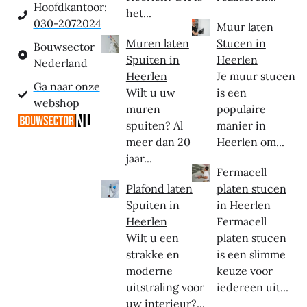
Hoofdkantoor:
het...
030-2072024
Muur laten
Muren laten
Stucen in
Bouwsector
Spuiten in
Heerlen
Nederland
Heerlen
Je muur stucen
Ga naar onze
Wilt u uw
is een
webshop
muren
populaire
spuiten? Al
manier in
meer dan 20
Heerlen om...
jaar...
Fermacell
Plafond laten
platen stucen
Spuiten in
in Heerlen
Heerlen
Fermacell
Wilt u een
platen stucen
strakke en
is een slimme
moderne
keuze voor
uitstraling voor
iedereen uit...
uw interieur?...