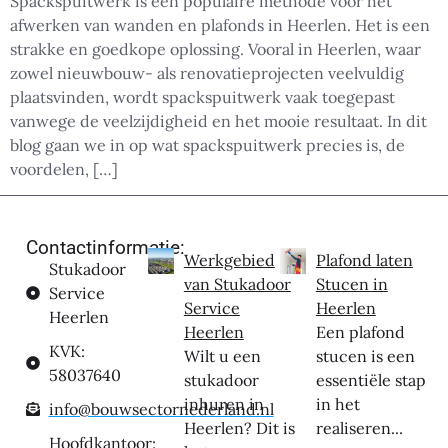
Spackspuitwerk is een populaire methode voor het
afwerken van wanden en plafonds in Heerlen. Het is een
strakke en goedkope oplossing. Vooral in Heerlen, waar
zowel nieuwbouw- als renovatieprojecten veelvuldig
plaatsvinden, wordt spackspuitwerk vaak toegepast
vanwege de veelzijdigheid en het mooie resultaat. In dit
blog gaan we in op wat spackspuitwerk precies is, de
voordelen, […]
Contactinformatie:
Werkgebied
Plafond laten
Stukadoor
van Stukadoor
Stucen in
Service
Service
Heerlen
Heerlen
Heerlen
Een plafond
KVK:
Wilt u een
stucen is een
58037640
stukadoor
essentiële stap
inhuren in
in het
info@bouwsectornederland.nl
Heerlen? Dit is
realiseren...
Hoofdkantoor: