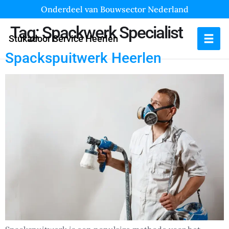
Onderdeel van Bouwsector Nederland
Tag:
Spackwerk Specialist
Stukadoor Service Heerlen
Spackspuitwerk Heerlen