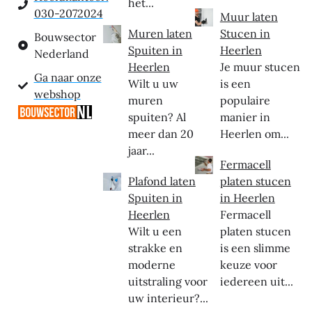
het...
030-2072024
Muur laten
Muren laten
Stucen in
Bouwsector
Spuiten in
Heerlen
Nederland
Heerlen
Je muur stucen
Ga naar onze
Wilt u uw
is een
webshop
muren
populaire
spuiten? Al
manier in
meer dan 20
Heerlen om...
jaar...
Fermacell
Plafond laten
platen stucen
Spuiten in
in Heerlen
Heerlen
Fermacell
Wilt u een
platen stucen
strakke en
is een slimme
moderne
keuze voor
uitstraling voor
iedereen uit...
uw interieur?...