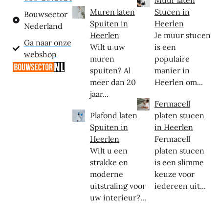
Muur laten
Muren laten
Stucen in
Bouwsector
Spuiten in
Heerlen
Nederland
Heerlen
Je muur stucen
Ga naar onze
Wilt u uw
is een
webshop
muren
populaire
spuiten? Al
manier in
meer dan 20
Heerlen om...
jaar...
Fermacell
Plafond laten
platen stucen
Spuiten in
in Heerlen
Heerlen
Fermacell
Wilt u een
platen stucen
strakke en
is een slimme
moderne
keuze voor
uitstraling voor
iedereen uit...
uw interieur?...