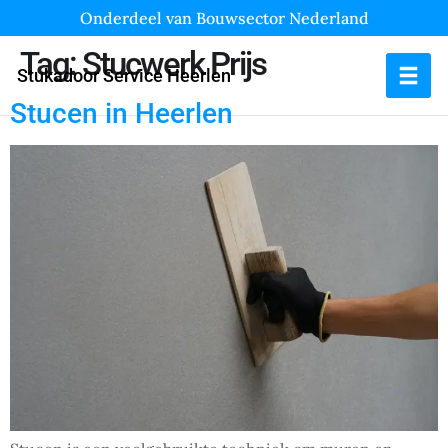
Onderdeel van Bouwsector Nederland
Tag:
Stucwerk Prijs
Stukadoor Service Heerlen
Stucen in Heerlen