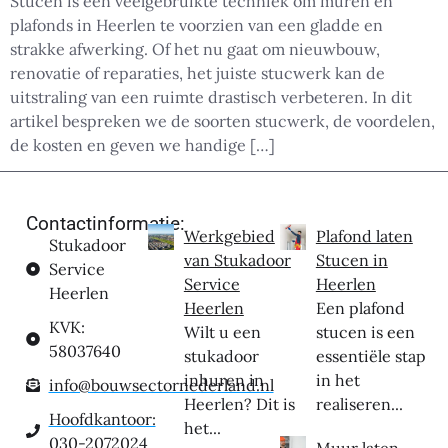
Stucen is een veelgebruikte techniek om muren en
plafonds in Heerlen te voorzien van een gladde en
strakke afwerking. Of het nu gaat om nieuwbouw,
renovatie of reparaties, het juiste stucwerk kan de
uitstraling van een ruimte drastisch verbeteren. In dit
artikel bespreken we de soorten stucwerk, de voordelen,
de kosten en geven we handige […]
Contactinformatie:
Werkgebied
Plafond laten
Stukadoor
van Stukadoor
Stucen in
Service
Service
Heerlen
Heerlen
Heerlen
Een plafond
KVK:
Wilt u een
stucen is een
58037640
stukadoor
essentiële stap
inhuren in
in het
info@bouwsectornederland.nl
Heerlen? Dit is
realiseren...
Hoofdkantoor:
het...
030-2072024