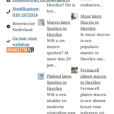
info@bouwsectornederland.nl
Heerlen? Dit is
realiseren...
Hoofdkantoor:
het...
030-2072024
Muur laten
Muren laten
Stucen in
Bouwsector
Spuiten in
Heerlen
Nederland
Heerlen
Je muur stucen
Ga naar onze
Wilt u uw
is een
webshop
muren
populaire
spuiten? Al
manier in
meer dan 20
Heerlen om...
jaar...
Fermacell
Plafond laten
platen stucen
Spuiten in
in Heerlen
Heerlen
Fermacell
Wilt u een
platen stucen
strakke en
is een slimme
moderne
keuze voor
uitstraling voor
iedereen uit...