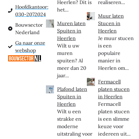
Heerlen? Dit is
realiseren...
Hoofdkantoor:
het...
030-2072024
Muur laten
Muren laten
Stucen in
Bouwsector
Spuiten in
Heerlen
Nederland
Heerlen
Je muur stucen
Ga naar onze
Wilt u uw
is een
webshop
muren
populaire
spuiten? Al
manier in
meer dan 20
Heerlen om...
jaar...
Fermacell
Plafond laten
platen stucen
Spuiten in
in Heerlen
Heerlen
Fermacell
Wilt u een
platen stucen
strakke en
is een slimme
moderne
keuze voor
uitstraling voor
iedereen uit...