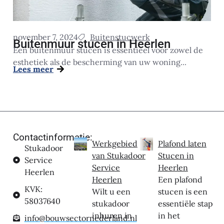
november 7, 2024
Buitenstucwerk
Buitenmuur stucen in Heerlen
Een buitenmuur stucen is essentieel voor zowel de
esthetiek als de bescherming van uw woning...
Lees meer
Contactinformatie:
Werkgebied
Plafond laten
Stukadoor
van Stukadoor
Stucen in
Service
Service
Heerlen
Heerlen
Heerlen
Een plafond
KVK:
Wilt u een
stucen is een
58037640
stukadoor
essentiële stap
inhuren in
in het
info@bouwsectornederland.nl