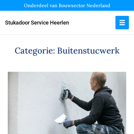
Onderdeel van Bouwsector Nederland
Stukadoor Service Heerlen
Categorie:
Buitenstucwerk